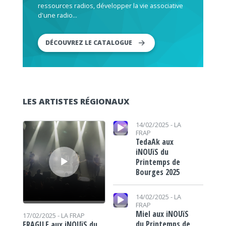
ressources radios, développer la vie associative
d'une radio...
DÉCOUVREZ LE CATALOGUE
LES ARTISTES RÉGIONAUX
Lecteur audio
Lecteur audio
14/02/2025 -
LA
FRAP
TedaAk aux
iNOUïS du
Printemps de
Bourges 2025
Lecteur audio
14/02/2025 -
LA
FRAP
Miel aux iNOUïS
17/02/2025 -
LA FRAP
du Printemps de
FRAGILE aux iNOUïS du