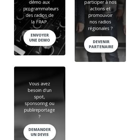
démo aux
participer à nos
programmateurs
actions et
des radios de
promouvoir
la FRAP.
nos radios
régionales ?
ENVOYER
UNE DEMO
DEVENIR
PARTENAIRE
Vous avez
besoin d'un
spot,
sponsoring ou
publireportage
?
DEMANDER
UN DEVIS