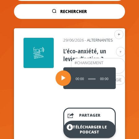
RECHERCHER
+
29/06/2026
-
ALTERNANTES
L’éco-anxiété, un
+
levier d’action ?
#
CHANGEMENT
CLIMATIQUE
Lecteur
audio
00:00
00:00
#
PSYCHOLOGIE
PARTAGER
TÉLÉCHARGER LE
PODCAST