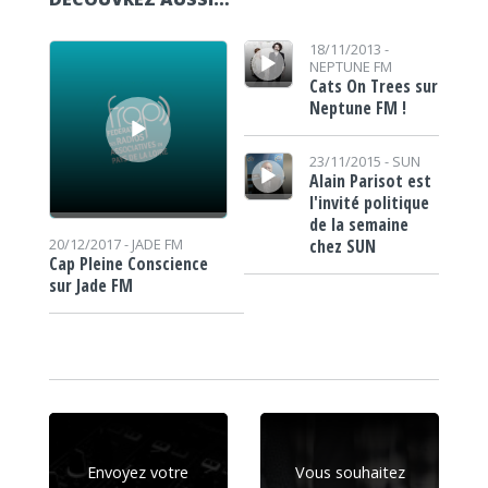
Lecteur audio
Lecteur audio
18/11/2013 -
NEPTUNE FM
Cats On Trees sur
Neptune FM !
Lecteur audio
23/11/2015 -
SUN
Alain Parisot est
l'invité politique
de la semaine
chez SUN
20/12/2017 -
JADE FM
Cap Pleine Conscience
sur Jade FM
Envoyez votre
Vous souhaitez