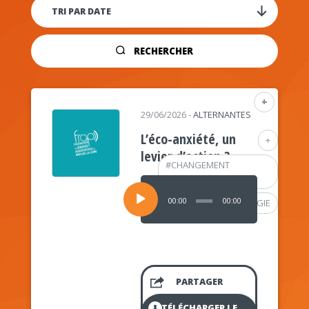
RECHERCHER
+
29/06/2026
-
ALTERNANTES
L’éco-anxiété, un
+
levier d’action ?
#
CHANGEMENT
CLIMATIQUE
Lecteur
audio
00:00
00:00
#
PSYCHOLOGIE
PARTAGER
TÉLÉCHARGER LE