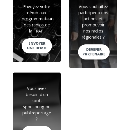
Envoyez votre
Vous souhaitez
démo aux
participer à nos
programmateurs
actions et
des radios de
promouvoir
la FRAP.
nos radios
régionales ?
ENVOYER
UNE DEMO
DEVENIR
PARTENAIRE
Vous avez
besoin d'un
spot,
sponsoring ou
publireportage
?