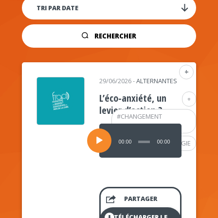
RECHERCHER
+
29/06/2026
-
ALTERNANTES
L’éco-anxiété, un
+
levier d’action ?
#
CHANGEMENT
CLIMATIQUE
Lecteur
audio
00:00
00:00
#
PSYCHOLOGIE
PARTAGER
TÉLÉCHARGER LE