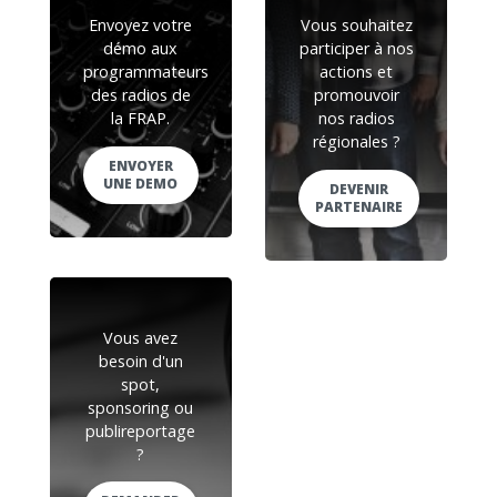
Envoyez votre
Vous souhaitez
démo aux
participer à nos
programmateurs
actions et
des radios de
promouvoir
la FRAP.
nos radios
régionales ?
ENVOYER
UNE DEMO
DEVENIR
PARTENAIRE
Vous avez
besoin d'un
spot,
sponsoring ou
publireportage
?