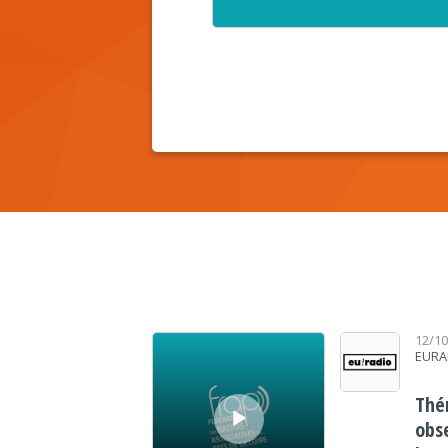
Lecteur audio
12/1
EURA
Thé
obs