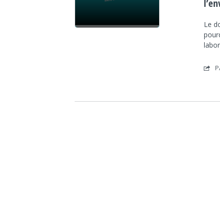
l’e
Le do
pourq
labo
P