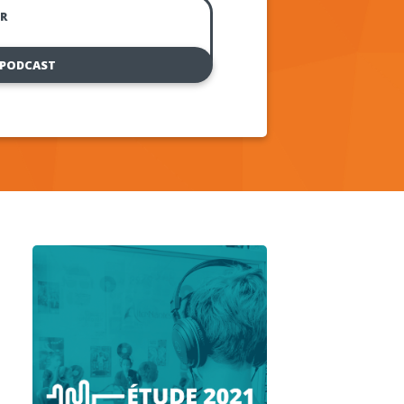
R
 PODCAST