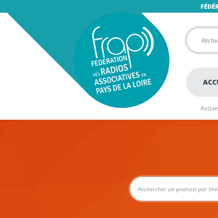
FÉDÉ
ACC
Accuei