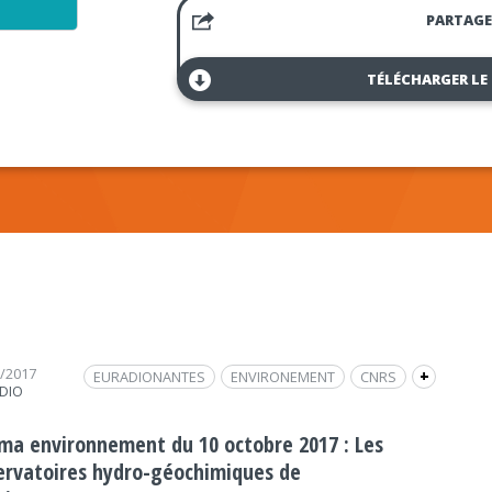
PARTAGE
TÉLÉCHARGER LE
0/2017
EURADIONANTES
ENVIRONEMENT
CNRS
+
DIO
MARIE-CLAIRE PIERRET
INTERVIEW
FRAP INFO
SOCIÉTÉ
SOCIÉTÉ
QUALITÉ DE L'EAU
ma environnement du 10 octobre 2017 : Les
ervatoires hydro-géochimiques de