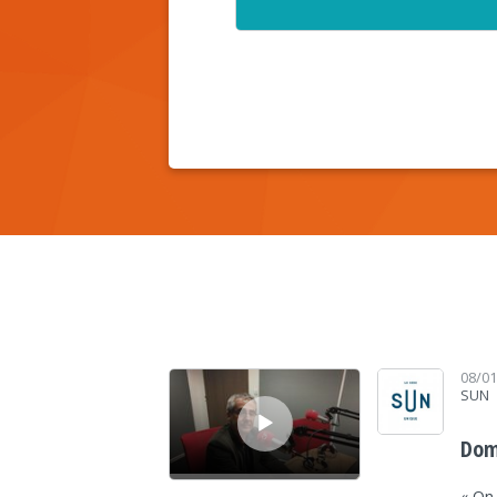
Lecteur audio
08/0
SUN
Dom
« On