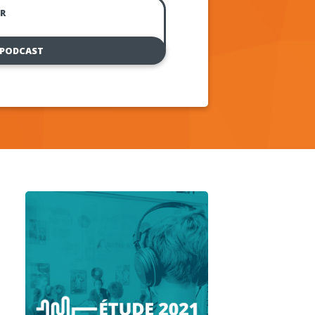
R
 PODCAST