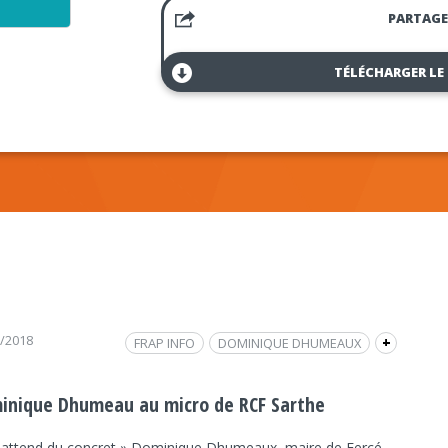
PARTAGE
TÉLÉCHARGER LE
1/2018
FRAP INFO
DOMINIQUE DHUMEAUX
+
L'INVITÉ LOCAL
INTERVIEW
POLITIQUE
MAIRES RURAUX DE SARTHE
inique Dhumeau au micro de RCF Sarthe
RCF LE MANS
RCF
POLITIQUE
 attend du concret » Dominique Dhumeaux, maire de Fercé