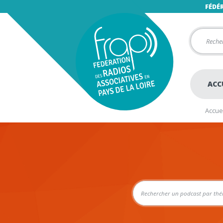
FÉDÉ
ACC
Accuei