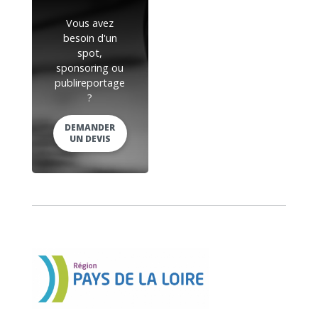
Vous avez
besoin d'un
spot,
sponsoring ou
publireportage
?
DEMANDER
UN DEVIS