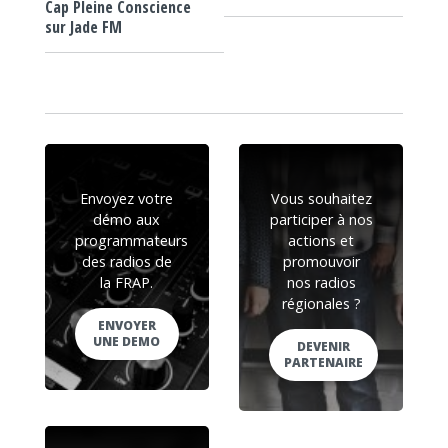
Cap Pleine Conscience
sur Jade FM
Envoyez votre
Vous souhaitez
démo aux
participer à nos
programmateurs
actions et
des radios de
promouvoir
la FRAP.
nos radios
régionales ?
ENVOYER
UNE DEMO
DEVENIR
PARTENAIRE