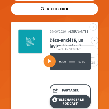
RECHERCHER
+
29/06/2026
-
ALTERNANTES
L’éco-anxiété, un
+
levier d’action ?
#
CHANGEMENT
CLIMATIQUE
Lecteur
audio
00:00
00:00
#
PSYCHOLOGIE
PARTAGER
TÉLÉCHARGER LE
PODCAST