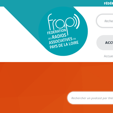
FÉDÉ
ACC
Accuei