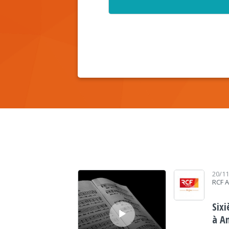
Lecteur audio
20/1
RCF 
Six
à A