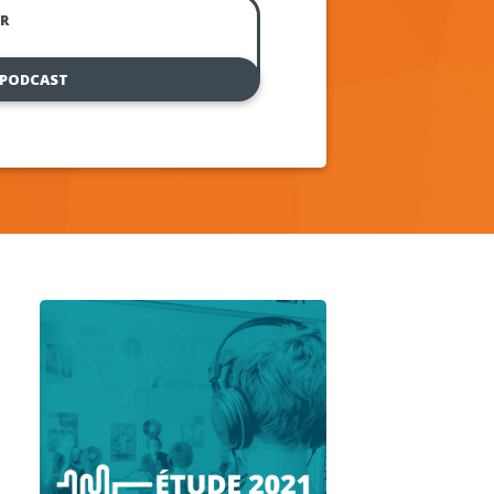
R
 PODCAST