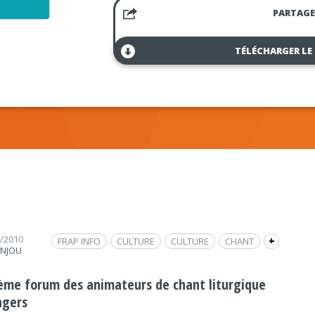
PARTAGE
TÉLÉCHARGER LE
1/2010
FRAP INFO
CULTURE
CULTURE
CHANT
+
ANJOU
MUSIQUE
LITURGIQUE
INTERVIEW
PERFECTIONNEMENT
ième forum des animateurs de chant liturgique
ngers