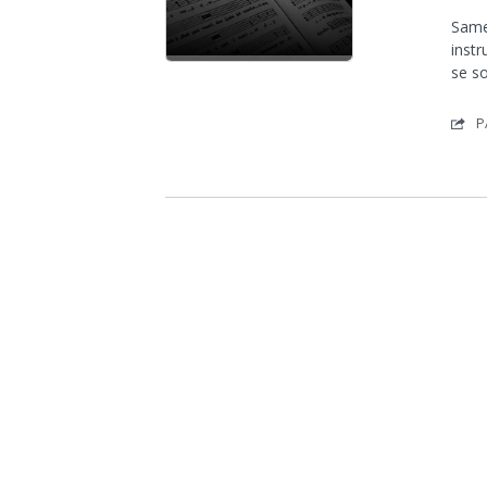
Same
instr
se s
P