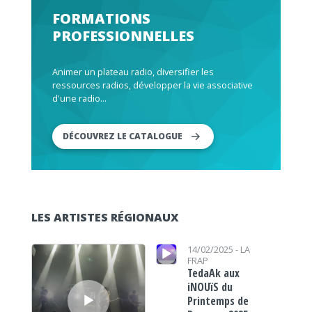
FORMATIONS
PROFESSIONNELLES
Animer un plateau radio, diversifier les
ressources radios, développer la vie associative
d'une radio...
DÉCOUVREZ LE CATALOGUE
LES ARTISTES RÉGIONAUX
Lecteur audio
Lecteur audio
14/02/2025 -
LA
FRAP
TedaAk aux
iNOUïS du
Printemps de