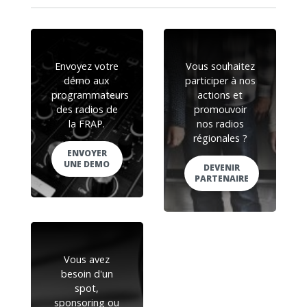
Envoyez votre
Vous souhaitez
démo aux
participer à nos
programmateurs
actions et
des radios de
promouvoir
la FRAP.
nos radios
régionales ?
ENVOYER
UNE DEMO
DEVENIR
PARTENAIRE
Vous avez
besoin d'un
spot,
sponsoring ou