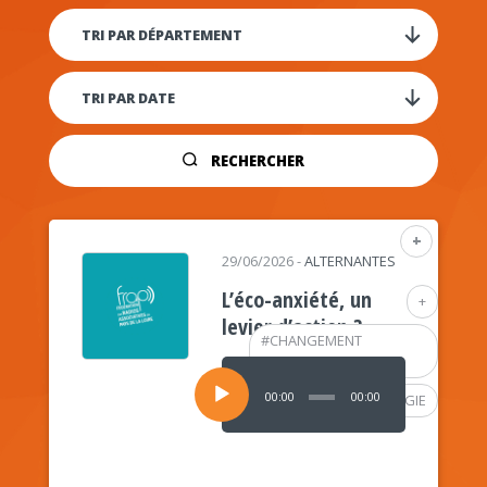
RECHERCHER
+
29/06/2026
-
ALTERNANTES
L’éco-anxiété, un
+
levier d’action ?
#
CHANGEMENT
CLIMATIQUE
Lecteur
audio
00:00
00:00
#
PSYCHOLOGIE