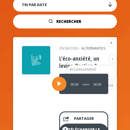
RECHERCHER
+
29/06/2026
-
ALTERNANTES
L’éco-anxiété, un
+
levier d’action ?
#
CHANGEMENT
CLIMATIQUE
Lecteur
audio
00:00
00:00
#
PSYCHOLOGIE
PARTAGER
TÉLÉCHARGER LE