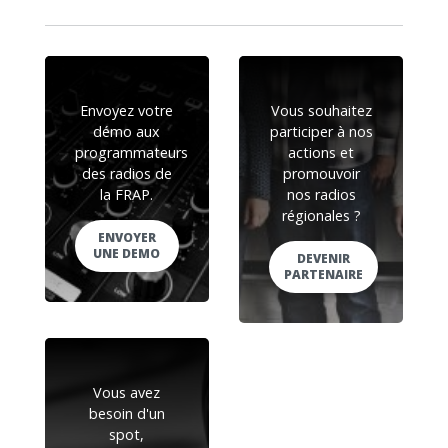
Envoyez votre
Vous souhaitez
démo aux
participer à nos
programmateurs
actions et
des radios de
promouvoir
la FRAP.
nos radios
régionales ?
ENVOYER
UNE DEMO
DEVENIR
PARTENAIRE
Vous avez
besoin d'un
spot,