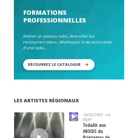
FORMATIONS
PROFESSIONNELLES
Animer un plateau radio, diversifier les
ressources radios, développer la vie associative
d'une radio...
DÉCOUVREZ LE CATALOGUE
LES ARTISTES RÉGIONAUX
Lecteur audio
Lecteur audio
14/02/2025 -
LA
FRAP
TedaAk aux
iNOUïS du
Printemps de