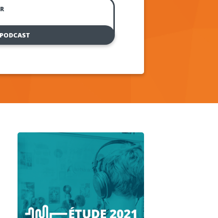
R
 PODCAST