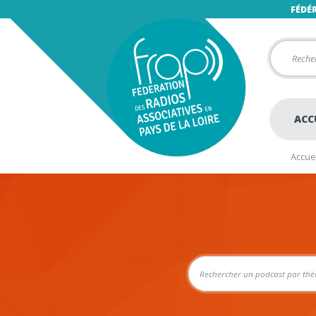
FÉDÉ
ACC
Accuei