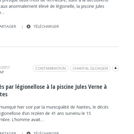
taux anormalement élevé de légionelle, la piscine Jules
e…
ARTAGER
TÉLÉCHARGER
1/2011
CONTAMINATION
CHANTAL GLOAGEN
+
RAP
LÉGIONELLE
INTERVIEW
FRAP INFO
DÉCÈS
MALADIE
LÉGIONELLOSE
s par légionellose à la piscine Jules Verne à
SANITAIRES
RISQUES
PISCINE JULES VERNE
tes
SOCIÉTÉ
SOCIÉTÉ
uniqué hier soir par la municipalité de Nantes, le décès
égionellose d’un rezéen de 41 ans survenu le 15
mbre. L’homme avait…
ARTAGER
TÉLÉCHARGER