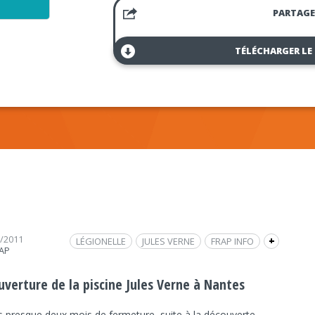
PARTAGE
TÉLÉCHARGER LE
3/2011
LÉGIONELLE
JULES VERNE
FRAP INFO
+
RAP
PISCINE
LOUIS SOUCHAL
LÉGIONELLOSE
SOCIÉTÉ
REPORTAGE / DOCUMENTAIRE
uverture de la piscine Jules Verne à Nantes
SOCIÉTÉ
s presque deux mois de fermeture, suite à la découverte