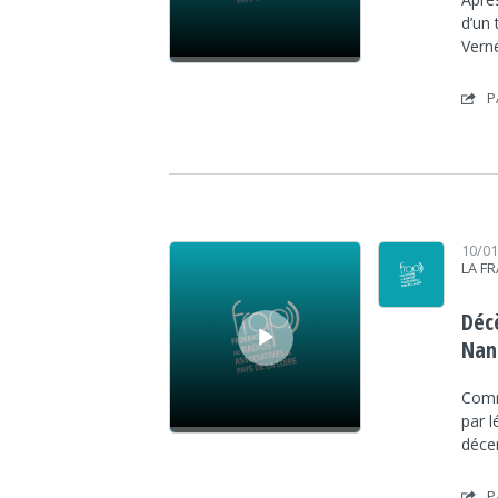
d’un 
Vern
P
Lecteur audio
10/0
LA F
Décè
Nan
Comm
par l
déce
P