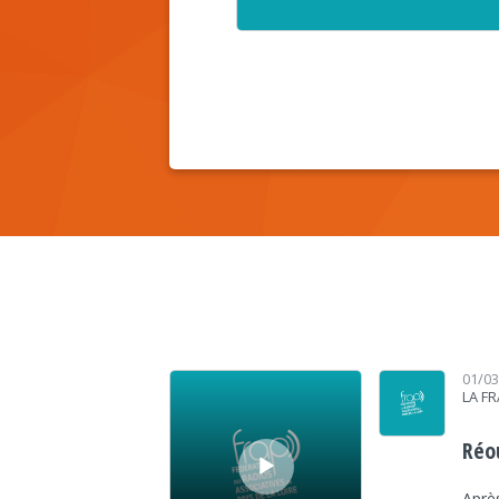
Lecteur audio
01/0
LA F
Réo
Aprè