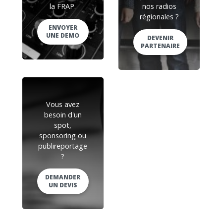
la FRAP.
nos radios
régionales ?
ENVOYER
UNE DEMO
DEVENIR
PARTENAIRE
Vous avez
besoin d'un
spot,
sponsoring ou
publireportage
?
DEMANDER
UN DEVIS