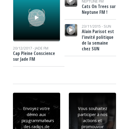
NEPTUNE FM
Cats On Trees sur
Neptune FM !
Lecteur audio
23/11/2015 -
SUN
Alain Parisot est
l'invité politique
de la semaine
chez SUN
20/12/2017 -
JADE FM
Cap Pleine Conscience
sur Jade FM
Envoyez votre
Vous souhaitez
démo aux
participer à nos
programmateurs
actions et
des radios de
promouvoir