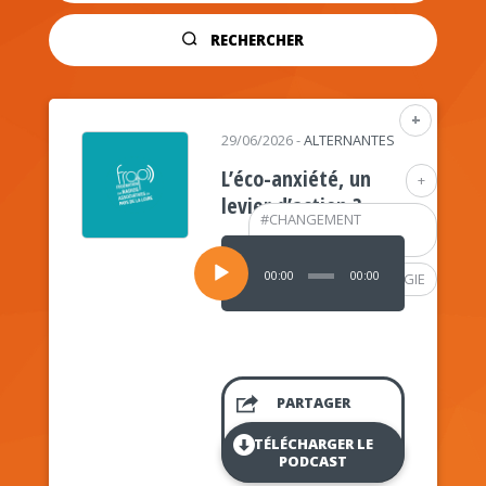
RECHERCHER
+
29/06/2026
-
ALTERNANTES
L’éco-anxiété, un
+
levier d’action ?
#
CHANGEMENT
CLIMATIQUE
Lecteur
audio
00:00
00:00
#
PSYCHOLOGIE
PARTAGER
TÉLÉCHARGER LE
PODCAST