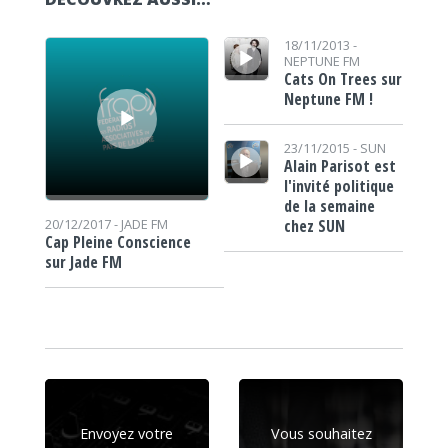
Lecteur audio
Lecteur audio
18/11/2013 -
NEPTUNE FM
Cats On Trees sur
Neptune FM !
Lecteur audio
23/11/2015 -
SUN
Alain Parisot est
l'invité politique
de la semaine
chez SUN
20/12/2017 -
JADE FM
Cap Pleine Conscience
sur Jade FM
Envoyez votre
Vous souhaitez