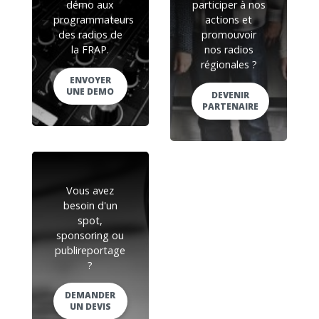
démo aux
participer à nos
programmateurs
actions et
des radios de
promouvoir
la FRAP.
nos radios
régionales ?
ENVOYER
UNE DEMO
DEVENIR
PARTENAIRE
Vous avez
besoin d'un
spot,
sponsoring ou
publireportage
?
DEMANDER
UN DEVIS