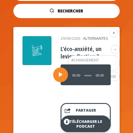
RECHERCHER
+
29/06/2026
-
ALTERNANTES
L’éco-anxiété, un
+
levier d’action ?
#
CHANGEMENT
CLIMATIQUE
Lecteur
audio
00:00
00:00
#
PSYCHOLOGIE
PARTAGER
TÉLÉCHARGER LE
PODCAST