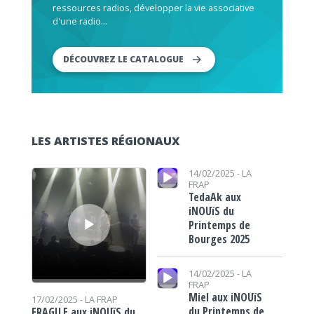
ressources radios, développer la vie associative
d'une radio...
DÉCOUVREZ LE CATALOGUE
LES ARTISTES RÉGIONAUX
Lecteur audio
Lecteur audio
14/02/2025 -
LA
FRAP
TedaAk aux
iNOUïS du
Printemps de
Bourges 2025
Lecteur audio
14/02/2025 -
LA
FRAP
Miel aux iNOUïS
17/02/2025 -
LA FRAP
du Printemps de
FRAGILE aux iNOUïS du