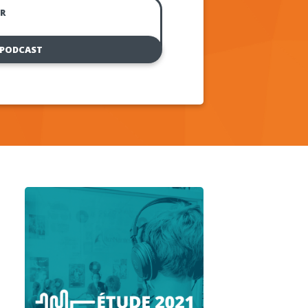
R
 PODCAST