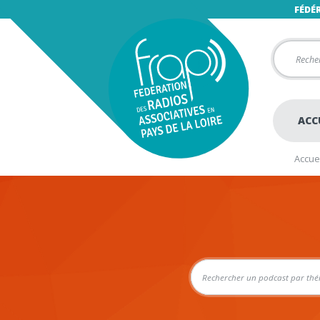
FÉDÉ
ACC
Accuei