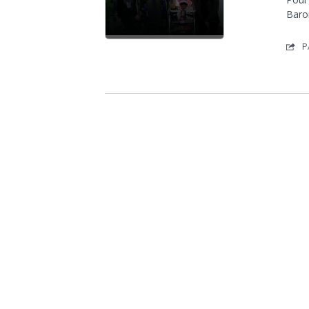
Barom
P