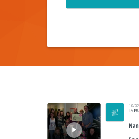
Lecteur audio
10/0
LA F
Nan
Pour