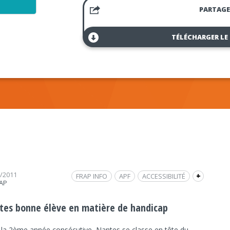
PARTAGE
TÉLÉCHARGER LE
2/2011
FRAP INFO
APF
ACCESSIBILITÉ
+
RAP
INTERVIEW
HANDICAP
GRÉGOIRE CHARMOIS
SUN
SOCIÉTÉ
SOCIÉTÉ
L'EXPRESS
tes bonne élève en matière de handicap
 la 2ème année consécutive, Nantes se classe en tête du