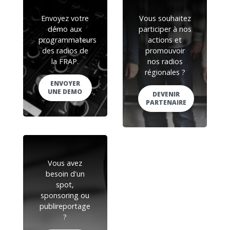
Envoyez votre
Vous souhaitez
démo aux
participer à nos
programmateurs
actions et
des radios de
promouvoir
la FRAP.
nos radios
régionales ?
ENVOYER
UNE DEMO
DEVENIR
PARTENAIRE
Vous avez
besoin d'un
spot,
sponsoring ou
publireportage
?