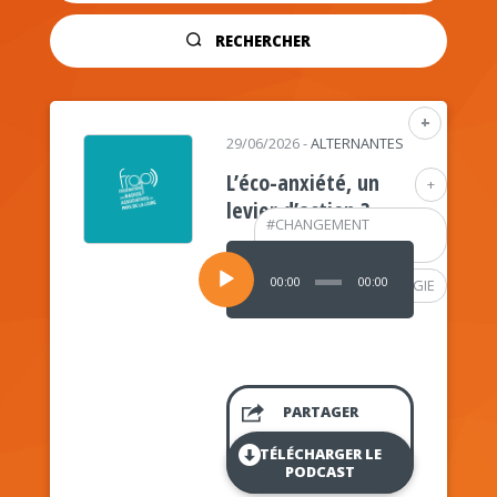
RECHERCHER
+
29/06/2026
-
ALTERNANTES
L’éco-anxiété, un
+
levier d’action ?
#
CHANGEMENT
CLIMATIQUE
Lecteur
audio
00:00
00:00
#
PSYCHOLOGIE
PARTAGER
TÉLÉCHARGER LE
PODCAST