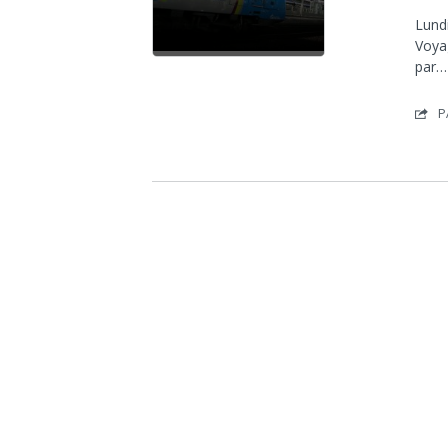
Lundi
Voya
par…
P