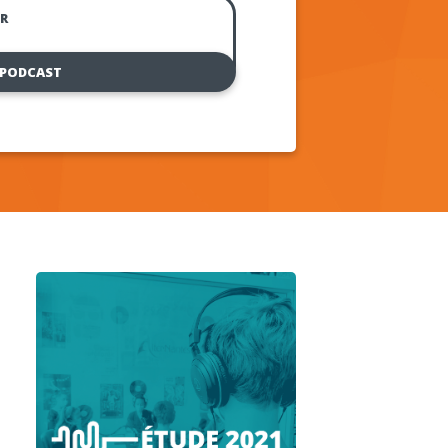
R
 PODCAST