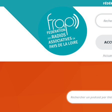
FÉDÉ
ACC
Accuei