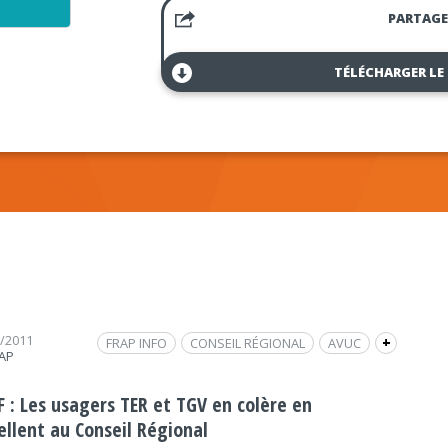
PARTAGE
TÉLÉCHARGER LE
3/2011
FRAP INFO
CONSEIL RÉGIONAL
AVUC
+
RAP
JEAN-PIERRE FARANDOU
GILLES BONTEMPS
PHILIPPE BERQUIN
MICHEL POTTIER
F : Les usagers TER et TGV en colère en
POLITIQUE
POLITIQUE
ellent au Conseil Régional