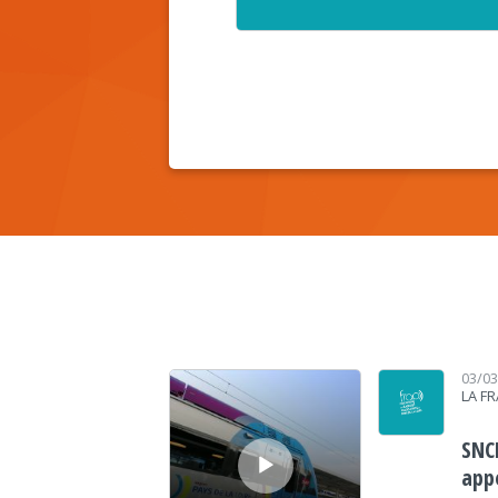
Lecteur audio
03/0
LA F
SNC
app