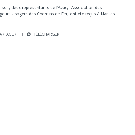
SOCIÉTÉ
SNCF
REPORTAGE / DOCUMENTAIRE
 soir, deux représentants de l’Avuc, l’Association des
TRANSPORTS
TGV
TER
SOCIÉTÉ
geurs Usagers des Chemins de Fer, ont été reçus à Nantes
XAVIER COHADON
USAGERS
ARTAGER
TÉLÉCHARGER