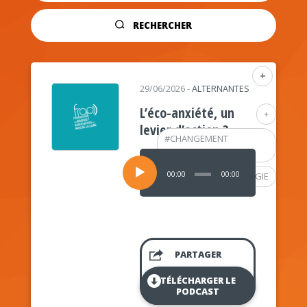
RECHERCHER
+
29/06/2026
-
ALTERNANTES
L’éco-anxiété, un
+
levier d’action ?
#
CHANGEMENT
CLIMATIQUE
Lecteur
audio
00:00
00:00
#
PSYCHOLOGIE
PARTAGER
TÉLÉCHARGER LE
PODCAST