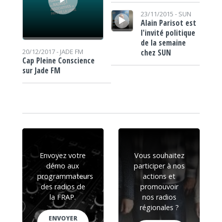
Lecteur audio
23/11/2015 -
SUN
Alain Parisot est
l'invité politique
de la semaine
chez SUN
20/12/2017 -
JADE FM
Cap Pleine Conscience
sur Jade FM
Envoyez votre
Vous souhaitez
démo aux
participer à nos
programmateurs
actions et
des radios de
promouvoir
la FRAP.
nos radios
régionales ?
ENVOYER