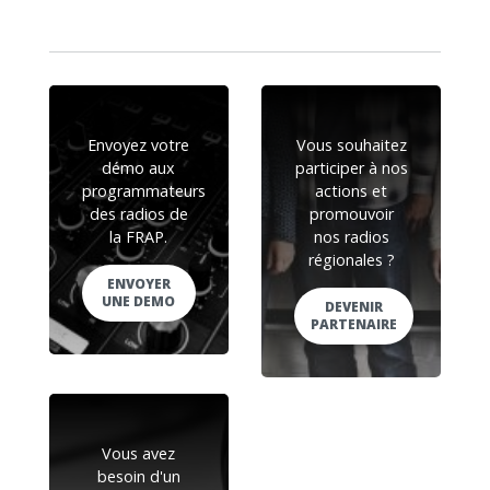
Envoyez votre
Vous souhaitez
démo aux
participer à nos
programmateurs
actions et
des radios de
promouvoir
la FRAP.
nos radios
régionales ?
ENVOYER
UNE DEMO
DEVENIR
PARTENAIRE
Vous avez
besoin d'un