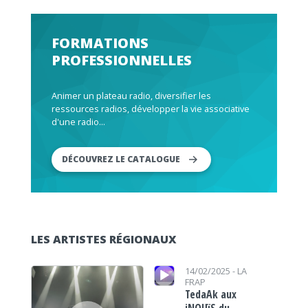
FORMATIONS
PROFESSIONNELLES
Animer un plateau radio, diversifier les
ressources radios, développer la vie associative
d'une radio...
DÉCOUVREZ LE CATALOGUE
LES ARTISTES RÉGIONAUX
Lecteur audio
Lecteur audio
14/02/2025 -
LA
FRAP
TedaAk aux