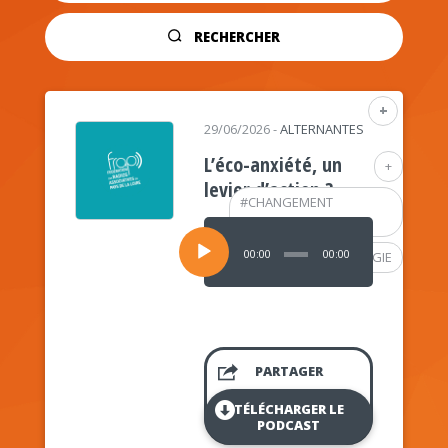
RECHERCHER
+
29/06/2026
-
ALTERNANTES
L’éco-anxiété, un
+
levier d’action ?
#
CHANGEMENT
CLIMATIQUE
Lecteur
audio
00:00
00:00
#
PSYCHOLOGIE
PARTAGER
TÉLÉCHARGER LE
PODCAST