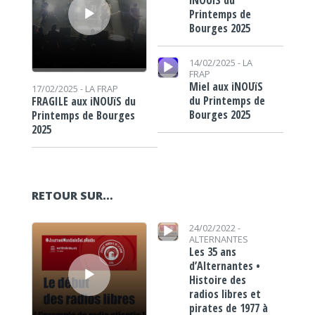
iNOUïS du
Printemps de
Bourges 2025
Lecteur audio
14/02/2025 -
LA
FRAP
Miel aux iNOUïS
17/02/2025 -
LA FRAP
du Printemps de
FRAGILE aux iNOUïS du
Bourges 2025
Printemps de Bourges
2025
RETOUR SUR…
Lecteur audio
Lecteur audio
24/02/2022 -
ALTERNANTES
Les 35 ans
d’Alternantes •
Histoire des
radios libres et
pirates de 1977 à