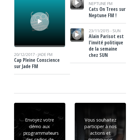
NEPTUNE FM
Cats On Trees sur
Neptune FM !
Lecteur audio
23/11/2015 -
SUN
Alain Parisot est
l'invité politique
de la semaine
chez SUN
20/12/2017 -
JADE FM
Cap Pleine Conscience
sur Jade FM
Envoyez votre
Vous souhaitez
démo aux
participer à nos
programmateurs
actions et
des radios de
promouvoir