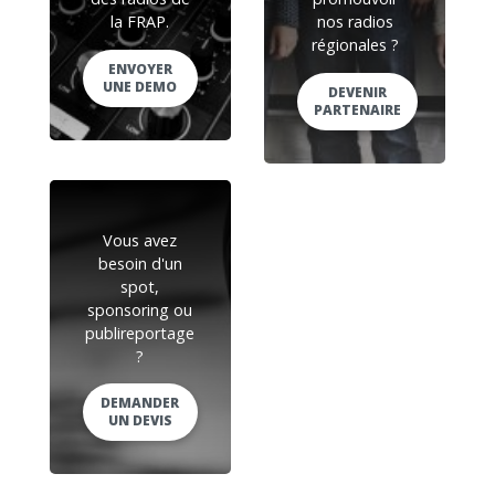
la FRAP.
nos radios
régionales ?
ENVOYER
UNE DEMO
DEVENIR
PARTENAIRE
Vous avez
besoin d'un
spot,
sponsoring ou
publireportage
?
DEMANDER
UN DEVIS