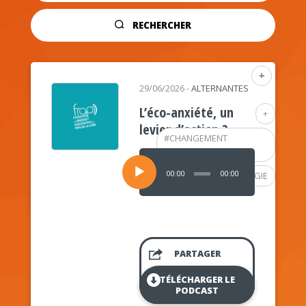
RECHERCHER
+
29/06/2026
-
ALTERNANTES
L’éco-anxiété, un
+
levier d’action ?
#
CHANGEMENT
CLIMATIQUE
Lecteur
audio
00:00
00:00
#
PSYCHOLOGIE
PARTAGER
TÉLÉCHARGER LE
PODCAST