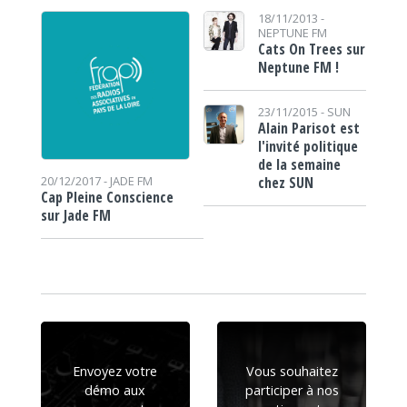
18/11/2013 -
NEPTUNE FM
Cats On Trees sur
Neptune FM !
23/11/2015 -
SUN
Alain Parisot est
l'invité politique
de la semaine
chez SUN
20/12/2017 -
JADE FM
Cap Pleine Conscience
sur Jade FM
Envoyez votre
Vous souhaitez
démo aux
participer à nos