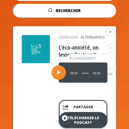
RECHERCHER
+
29/06/2026
-
ALTERNANTES
L’éco-anxiété, un
+
levier d’action ?
#
CHANGEMENT
CLIMATIQUE
Lecteur
audio
00:00
00:00
#
PSYCHOLOGIE
PARTAGER
TÉLÉCHARGER LE
PODCAST