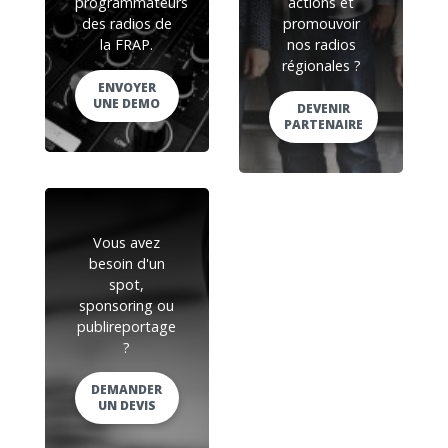
programmateurs
actions et
des radios de
promouvoir
la FRAP.
nos radios
régionales ?
ENVOYER
UNE DEMO
DEVENIR
PARTENAIRE
Vous avez
besoin d'un
spot,
sponsoring ou
publireportage
?
DEMANDER
UN DEVIS