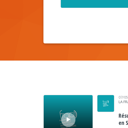
Lecteur audio
07/0
LA F
Rés
en 