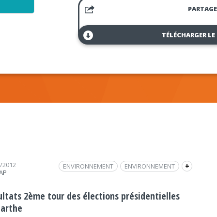
PARTAGE
TÉLÉCHARGER LE
5/2012
ENVIRONNEMENT
ENVIRONNEMENT
+
RAP
INTERVIEW
HOLLANDE
FRAP INFO
PRESIDENTIELLES 2012
POLITIQUE
POLITIQUE
ultats 2ème tour des élections présidentielles
UMP
SARKOZY
PS
Sarthe