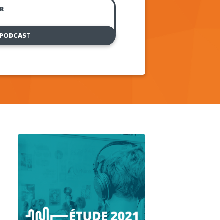
R
 PODCAST