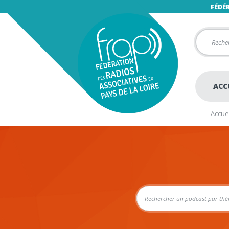
FÉDÉ
ACC
Accuei