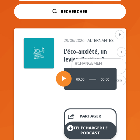
RECHERCHER
+
29/06/2026
-
ALTERNANTES
L’éco-anxiété, un
+
levier d’action ?
#
CHANGEMENT
CLIMATIQUE
Lecteur
audio
00:00
00:00
#
PSYCHOLOGIE
PARTAGER
TÉLÉCHARGER LE
PODCAST