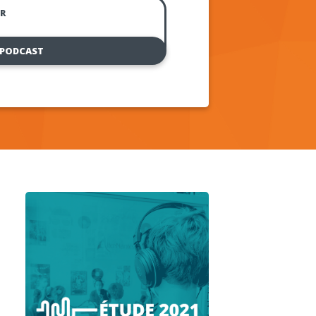
R
 PODCAST