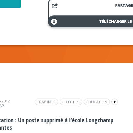
PARTAGE
TÉLÉCHARGER LE
7/2012
FRAP INFO
EFFECTIFS
ÉDUCATION
+
RAP
SOCIÉTÉ
INTERVIEW
HERVÉ VICONEAU
SOCIÉTÉ
cation : Un poste supprimé à l’école Longchamp
antes