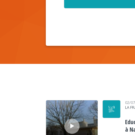
Lecteur audio
02/0
LA F
Edu
à N