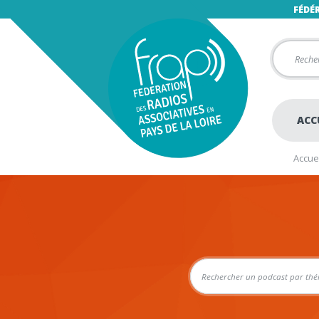
FÉDÉ
ACC
Accuei