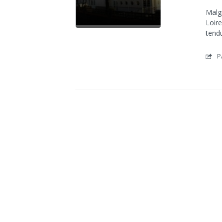
Malg
Loire
tend
P