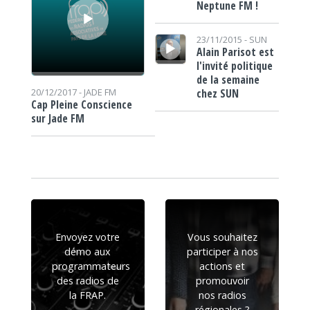
Neptune FM !
Lecteur audio
23/11/2015 -
SUN
Alain Parisot est
l'invité politique
de la semaine
chez SUN
20/12/2017 -
JADE FM
Cap Pleine Conscience
sur Jade FM
Envoyez votre
Vous souhaitez
démo aux
participer à nos
programmateurs
actions et
des radios de
promouvoir
la FRAP.
nos radios
régionales ?