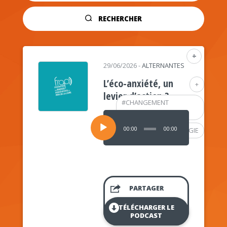
RECHERCHER
+
29/06/2026
-
ALTERNANTES
L’éco-anxiété, un
+
levier d’action ?
#
CHANGEMENT
CLIMATIQUE
Lecteur
audio
00:00
00:00
#
PSYCHOLOGIE
PARTAGER
TÉLÉCHARGER LE
PODCAST