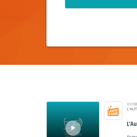
Lecteur audio
01/0
L'AU
L’Au
Franç