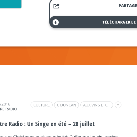
PARTAGE
TÉLÉCHARGER LE
8/2016
CULTURE
C DUNCAN
AUX VINS ETC...
+
TRE RADIO
FRAP INFO
FESTIVAL
CULTURE
MUSIQUE
MAYENNE
GUILLAUME JOUBIN
tre Radio : Un Singe en été – 28 juillet
VIN
UN SINGE EN ÉTÉ
ois et Christophe avait pour invité: Guillaume Joubin, ancien