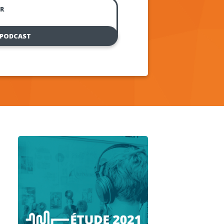
R
 PODCAST