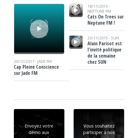
Lecteur audio
Lecteur audio
18/11/2013 -
NEPTUNE FM
Cats On Trees sur
Neptune FM !
Lecteur audio
23/11/2015 -
SUN
Alain Parisot est
l'invité politique
de la semaine
chez SUN
20/12/2017 -
JADE FM
Cap Pleine Conscience
sur Jade FM
Envoyez votre
Vous souhaitez
démo aux
participer à nos