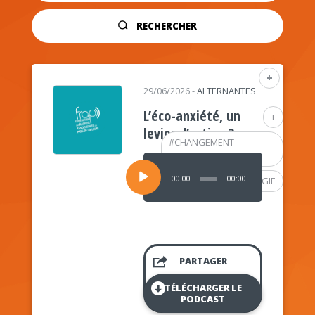
RECHERCHER
+
29/06/2026
-
ALTERNANTES
L’éco-anxiété, un
+
levier d’action ?
#
CHANGEMENT
CLIMATIQUE
Lecteur
audio
00:00
00:00
#
PSYCHOLOGIE
PARTAGER
TÉLÉCHARGER LE
PODCAST