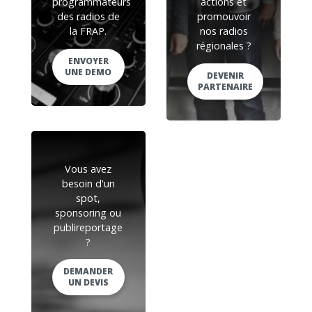
programmateurs
actions et
des radios de
promouvoir
la FRAP.
nos radios
régionales ?
ENVOYER
UNE DEMO
DEVENIR
PARTENAIRE
Vous avez
besoin d'un
spot,
sponsoring ou
publireportage
?
DEMANDER
UN DEVIS