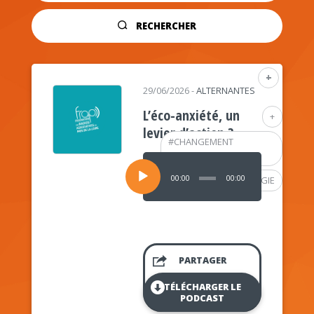
RECHERCHER
+
29/06/2026
-
ALTERNANTES
L’éco-anxiété, un
+
levier d’action ?
#
CHANGEMENT
CLIMATIQUE
Lecteur
audio
00:00
00:00
#
PSYCHOLOGIE
PARTAGER
TÉLÉCHARGER LE
PODCAST