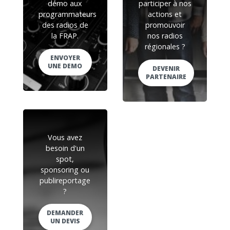
démo aux
participer à nos
programmateurs
actions et
des radios de
promouvoir
la FRAP.
nos radios
régionales ?
ENVOYER
UNE DEMO
DEVENIR
PARTENAIRE
Vous avez
besoin d'un
spot,
sponsoring ou
publireportage
?
DEMANDER
UN DEVIS