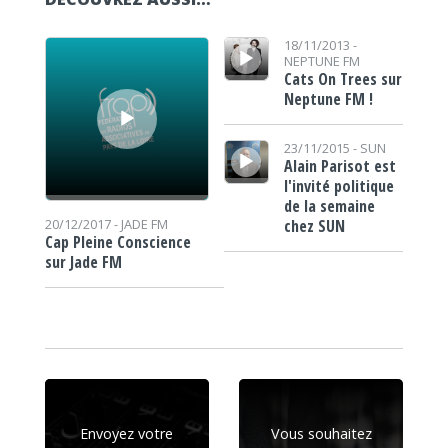
Lecteur audio
Lecteur audio
18/11/2013 -
NEPTUNE FM
Cats On Trees sur
Neptune FM !
Lecteur audio
23/11/2015 -
SUN
Alain Parisot est
l'invité politique
de la semaine
chez SUN
20/12/2017 -
JADE FM
Cap Pleine Conscience
sur Jade FM
Envoyez votre
Vous souhaitez