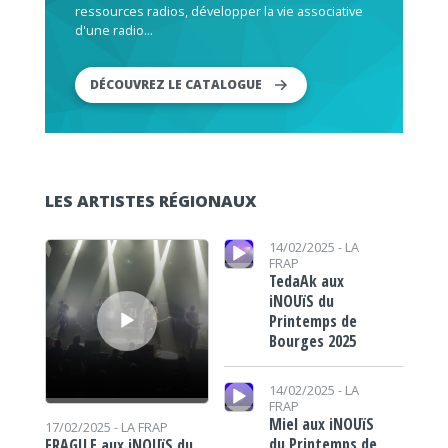
ressources radios, développer la vie associative
d'une radio...
DÉCOUVREZ LE CATALOGUE
LES ARTISTES RÉGIONAUX
Lecteur audio
Lecteur audio
14/02/2025 -
LA
FRAP
TedaAk aux
iNOUïS du
Printemps de
Bourges 2025
Lecteur audio
14/02/2025 -
LA
FRAP
Miel aux iNOUïS
17/02/2025 -
LA FRAP
du Printemps de
FRAGILE aux iNOUïS du