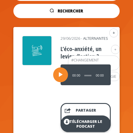
RECHERCHER
+
29/06/2026
-
ALTERNANTES
L’éco-anxiété, un
+
levier d’action ?
#
CHANGEMENT
CLIMATIQUE
Lecteur
audio
00:00
00:00
#
PSYCHOLOGIE
PARTAGER
TÉLÉCHARGER LE
PODCAST