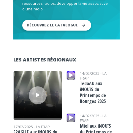
ressources radios, développer la vie associative
d'une radio...
DÉCOUVREZ LE CATALOGUE
LES ARTISTES RÉGIONAUX
Lecteur audio
Lecteur audio
14/02/2025 -
LA
FRAP
TedaAk aux
iNOUïS du
Printemps de
Bourges 2025
Lecteur audio
14/02/2025 -
LA
FRAP
Miel aux iNOUïS
17/02/2025 -
LA FRAP
du Printemps de
FRAGILE aux iNOUïS du