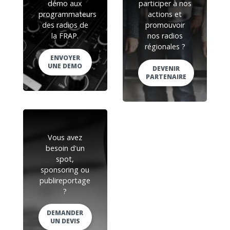
démo aux
participer à nos
programmateurs
actions et
des radios de
promouvoir
la FRAP.
nos radios
régionales ?
ENVOYER
UNE DEMO
DEVENIR
PARTENAIRE
Vous avez
besoin d'un
spot,
sponsoring ou
publireportage
?
DEMANDER
UN DEVIS