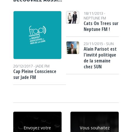
18/11/2013 -
NEPTUNE FM
Cats On Trees sur
Neptune FM !
23/11/2015 -
SUN
Alain Parisot est
l'invité politique
de la semaine
chez SUN
20/12/2017 -
JADE FM
Cap Pleine Conscience
sur Jade FM
Envoyez votre
Vous souhaitez