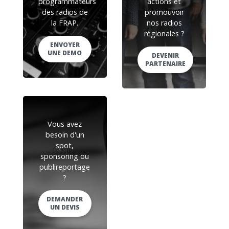
programmateurs
actions et
des radios de
promouvoir
la FRAP.
nos radios
régionales ?
ENVOYER
UNE DEMO
DEVENIR
PARTENAIRE
Vous avez
besoin d'un
spot,
sponsoring ou
publireportage
?
DEMANDER
UN DEVIS