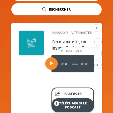
RECHERCHER
+
29/06/2026
-
ALTERNANTES
L’éco-anxiété, un
+
levier d’action ?
#
CHANGEMENT
CLIMATIQUE
Lecteur
audio
00:00
00:00
#
PSYCHOLOGIE
PARTAGER
TÉLÉCHARGER LE
PODCAST