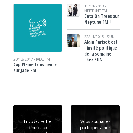
18/11/2013 -
NEPTUNE FM
Cats On Trees sur
Neptune FM !
23/11/2015 -
SUN
Alain Parisot est
l'invité politique
de la semaine
chez SUN
20/12/2017 -
JADE FM
Cap Pleine Conscience
sur Jade FM
Envoyez votre
Vous souhaitez
démo aux
participer à nos