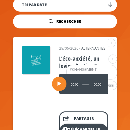
RECHERCHER
+
29/06/2026
-
ALTERNANTES
L’éco-anxiété, un
+
levier d’action ?
#
CHANGEMENT
CLIMATIQUE
Lecteur
audio
00:00
00:00
#
PSYCHOLOGIE
PARTAGER
TÉLÉCHARGER LE