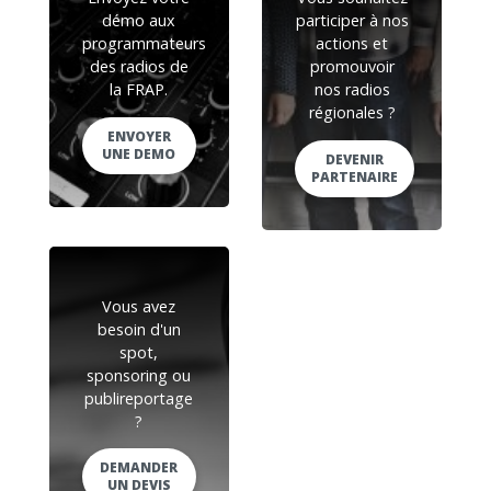
démo aux
participer à nos
programmateurs
actions et
des radios de
promouvoir
la FRAP.
nos radios
régionales ?
ENVOYER
UNE DEMO
DEVENIR
PARTENAIRE
Vous avez
besoin d'un
spot,
sponsoring ou
publireportage
?
DEMANDER
UN DEVIS