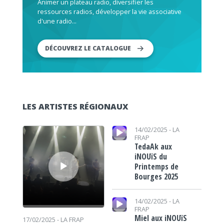
Animer un plateau radio, diversifier les
ressources radios, développer la vie associative
d'une radio...
DÉCOUVREZ LE CATALOGUE
LES ARTISTES RÉGIONAUX
Lecteur audio
Lecteur audio
14/02/2025 -
LA
FRAP
TedaAk aux
iNOUïS du
Printemps de
Bourges 2025
Lecteur audio
14/02/2025 -
LA
FRAP
Miel aux iNOUïS
17/02/2025 -
LA FRAP