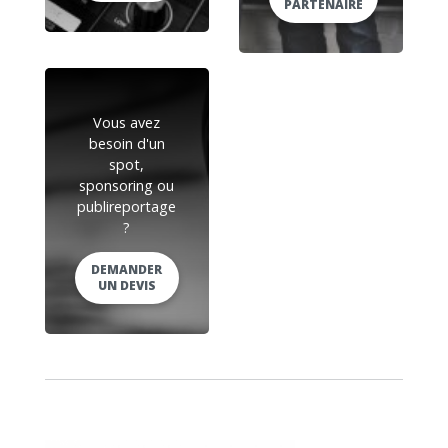
PARTENAIRE
Vous avez
besoin d'un
spot,
sponsoring ou
publireportage
?
DEMANDER
UN DEVIS