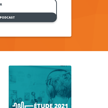
R
 PODCAST