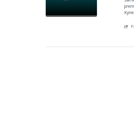
premi
Kyrie
P