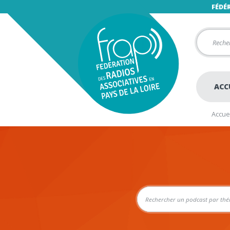
FÉDÉ
ACC
Accuei