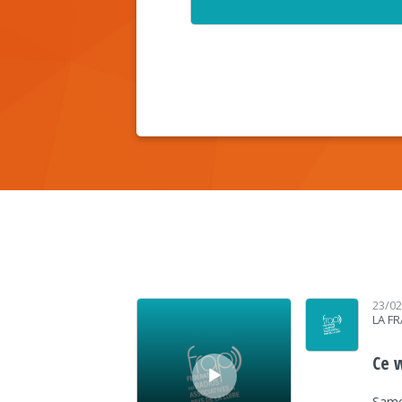
Lecteur audio
23/0
LA F
Ce 
Samed