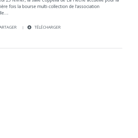
SALLE COPPÉLIA
LA FLÈCHE
INTERVIEW
ère fois la bourse multi-collection de l’association
VENTE
SOCIÉTÉ
SOCIÉTÉ
lle….
ARTAGER
TÉLÉCHARGER