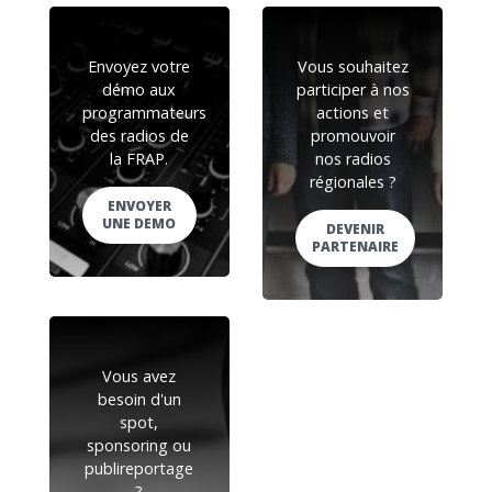
Envoyez votre
Vous souhaitez
démo aux
participer à nos
programmateurs
actions et
des radios de
promouvoir
la FRAP.
nos radios
régionales ?
ENVOYER
UNE DEMO
DEVENIR
PARTENAIRE
Vous avez
besoin d'un
spot,
sponsoring ou
publireportage
?