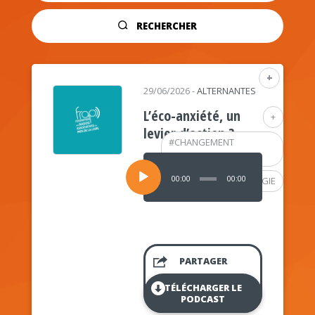
RECHERCHER
+
29/06/2026
-
ALTERNANTES
L’éco-anxiété, un
+
levier d’action ?
#
CHANGEMENT
CLIMATIQUE
Lecteur
audio
00:00
00:00
#
PSYCHOLOGIE
PARTAGER
TÉLÉCHARGER LE
PODCAST