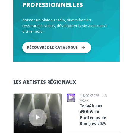
PROFESSIONNELLES
Animer un plateau radio, diversifier les
ressources radios, développer la vie associative
d'une radio...
DÉCOUVREZ LE CATALOGUE
LES ARTISTES RÉGIONAUX
Lecteur audio
Lecteur audio
14/02/2025 -
LA
FRAP
TedaAk aux
iNOUïS du
Printemps de
Bourges 2025