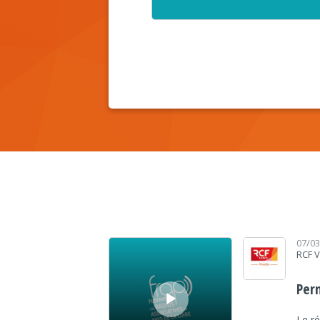
Lecteur audio
07/0
RCF 
Perm
Le r