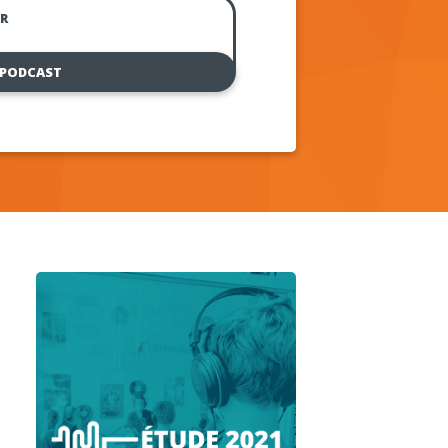
R
 PODCAST