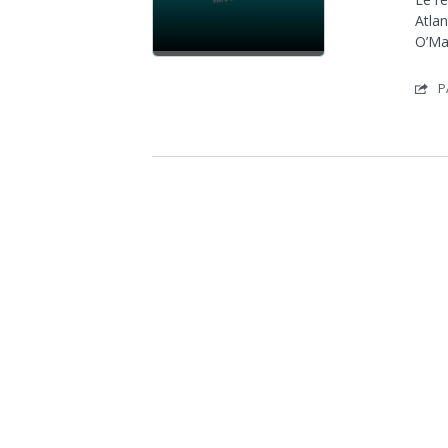
Atlan
O’Ma
P