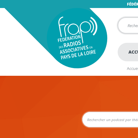
FÉDÉ
ACC
Accuei