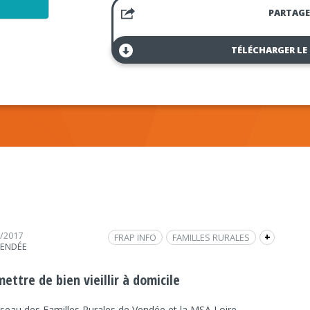
PARTAGE
TÉLÉCHARGER LE
3/2017
FRAP INFO
FAMILLES RURALES
+
VENDÉE
SOCIÉTÉ
SOCIÉTÉ
INTERVIEW
ettre de bien vieillir à domicile
éseau des Familles Rurales de Vendée et la MSA Loire-