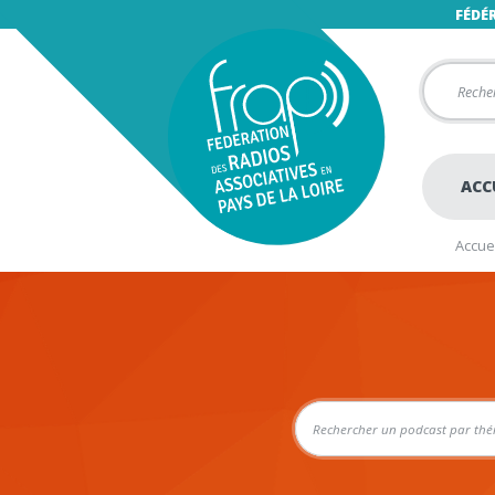
FÉDÉ
ACC
Accuei