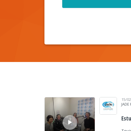
Lecteur audio
15/0
JADE
Est
Toujo