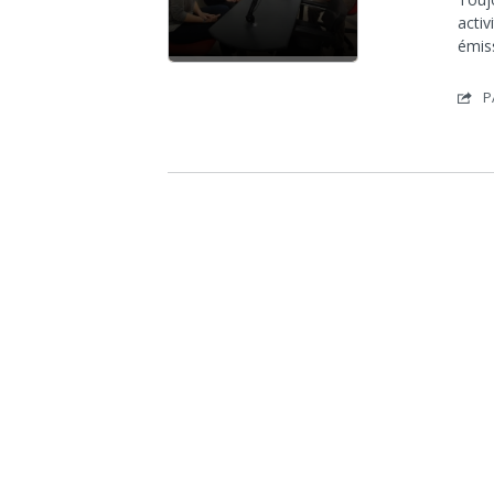
activ
émis
P