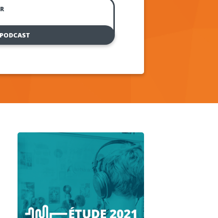
R
 PODCAST