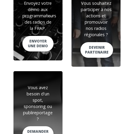
Envoyez votre
Vous souhaitez
démo aux
participer à nos
programmateurs
actions et
des radios de
promouvoir
la FRAP.
nos radios
régionales ?
ENVOYER
UNE DEMO
DEVENIR
PARTENAIRE
Vous avez
besoin d'un
spot,
sponsoring ou
publireportage
?
DEMANDER