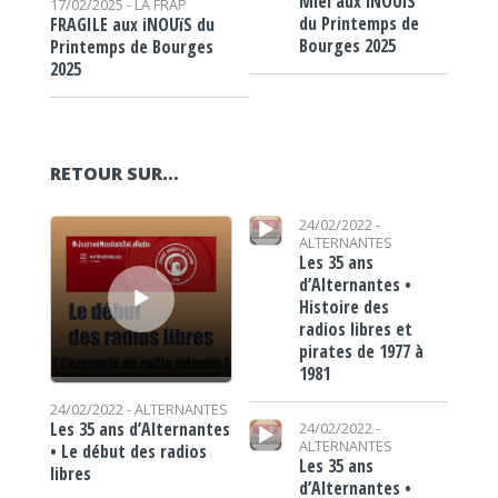
Miel aux iNOUïS
17/02/2025 -
LA FRAP
du Printemps de
FRAGILE aux iNOUïS du
Bourges 2025
Printemps de Bourges
2025
RETOUR SUR…
Lecteur audio
Lecteur audio
24/02/2022 -
ALTERNANTES
Les 35 ans
d’Alternantes •
Histoire des
radios libres et
pirates de 1977 à
1981
24/02/2022 -
ALTERNANTES
Lecteur audio
Les 35 ans d’Alternantes
24/02/2022 -
ALTERNANTES
• Le début des radios
Les 35 ans
libres
d’Alternantes •