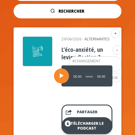
RECHERCHER
+
29/06/2026
-
ALTERNANTES
L’éco-anxiété, un
+
levier d’action ?
#
CHANGEMENT
CLIMATIQUE
Lecteur
audio
00:00
00:00
#
PSYCHOLOGIE
PARTAGER
TÉLÉCHARGER LE
PODCAST