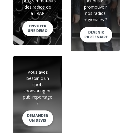
programmateurs
actions et
des radios de
promouvoir
la FRAP.
nos radios
régionales ?
ENVOYER
UNE DEMO
DEVENIR
PARTENAIRE
Vous avez
besoin d'un
spot,
sponsoring ou
publireportage
?
DEMANDER
UN DEVIS