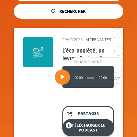
RECHERCHER
+
29/06/2026
-
ALTERNANTES
L’éco-anxiété, un
+
levier d’action ?
#
CHANGEMENT
CLIMATIQUE
Lecteur
audio
00:00
00:00
#
PSYCHOLOGIE
PARTAGER
TÉLÉCHARGER LE
PODCAST