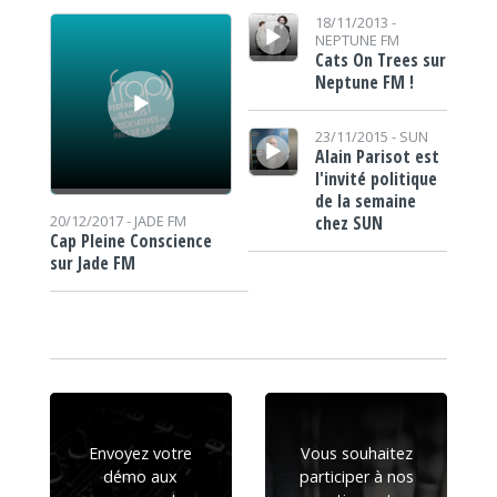
Lecteur audio
Lecteur audio
18/11/2013 -
NEPTUNE FM
Cats On Trees sur
Neptune FM !
Lecteur audio
23/11/2015 -
SUN
Alain Parisot est
l'invité politique
de la semaine
chez SUN
20/12/2017 -
JADE FM
Cap Pleine Conscience
sur Jade FM
Envoyez votre
Vous souhaitez
démo aux
participer à nos