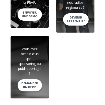
la FRAP.
nos radios
régionales ?
ENVOYER
UNE DEMO
DEVENIR
PARTENAIRE
Vous avez
besoin d'un
spot,
sponsoring ou
publireportage
?
DEMANDER
UN DEVIS