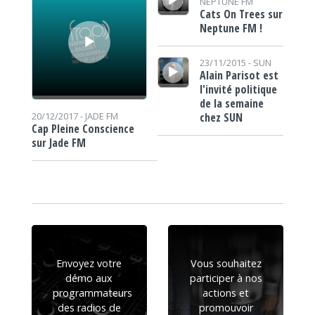
NEPTUNE FM
Cats On Trees sur
Neptune FM !
Lecteur audio
23/11/2015 -
SUN
Alain Parisot est
l'invité politique
de la semaine
chez SUN
20/12/2017 -
JADE FM
Cap Pleine Conscience
sur Jade FM
Envoyez votre
Vous souhaitez
démo aux
participer à nos
programmateurs
actions et
des radios de
promouvoir