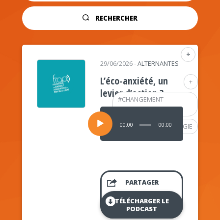
RECHERCHER
+
29/06/2026
-
ALTERNANTES
L’éco-anxiété, un
+
levier d’action ?
#
CHANGEMENT
CLIMATIQUE
Lecteur
audio
00:00
00:00
#
PSYCHOLOGIE
PARTAGER
TÉLÉCHARGER LE
PODCAST