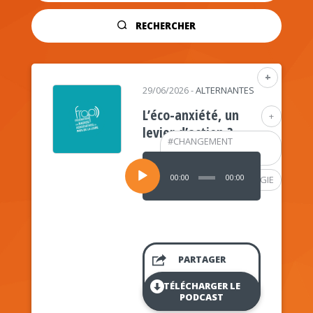
RECHERCHER
+
29/06/2026
-
ALTERNANTES
L’éco-anxiété, un
+
levier d’action ?
#
CHANGEMENT
CLIMATIQUE
Lecteur
audio
00:00
00:00
#
PSYCHOLOGIE
PARTAGER
TÉLÉCHARGER LE
PODCAST