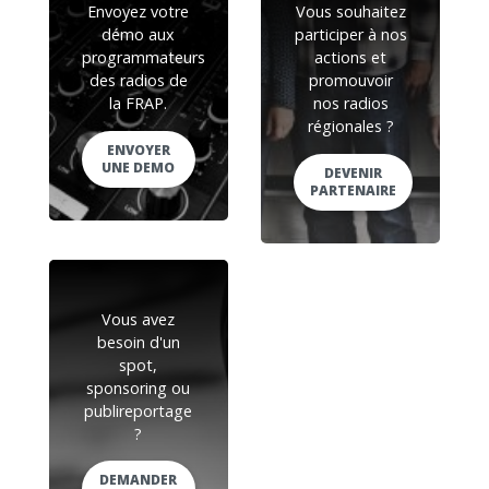
Envoyez votre
Vous souhaitez
démo aux
participer à nos
programmateurs
actions et
des radios de
promouvoir
la FRAP.
nos radios
régionales ?
ENVOYER
UNE DEMO
DEVENIR
PARTENAIRE
Vous avez
besoin d'un
spot,
sponsoring ou
publireportage
?
DEMANDER