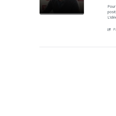
Pour 
posit
L’id
P