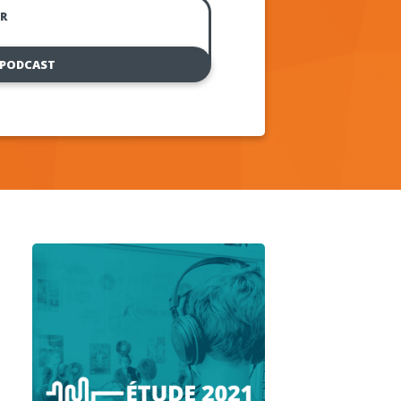
R
 PODCAST