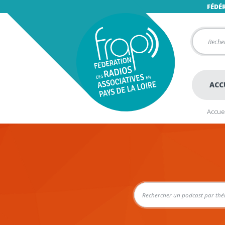
FÉDÉ
ACC
Accuei