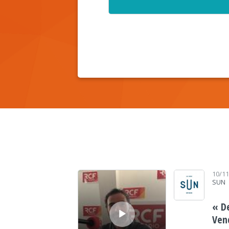
Lecteur audio
10/1
SUN
« D
Ven