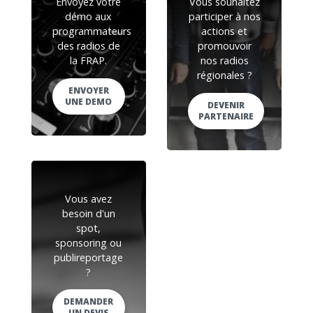
Envoyez votre
Vous souhaitez
démo aux
participer à nos
programmateurs
actions et
des radios de
promouvoir
la FRAP.
nos radios
régionales ?
ENVOYER
UNE DEMO
DEVENIR
PARTENAIRE
Vous avez
besoin d'un
spot,
sponsoring ou
publireportage
?
DEMANDER
UN DEVIS