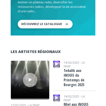
Animer un plateau radio, diversifier les
ressources radios, développer la vie associative
d'une radio...
DÉCOUVREZ LE CATALOGUE
LES ARTISTES RÉGIONAUX
Lecteur audio
Lecteur audio
14/02/2025 -
LA
FRAP
TedaAk aux
iNOUïS du
Printemps de
Bourges 2025
Lecteur audio
14/02/2025 -
LA
FRAP
Miel aux iNOUïS
17/02/2025 -
LA FRAP