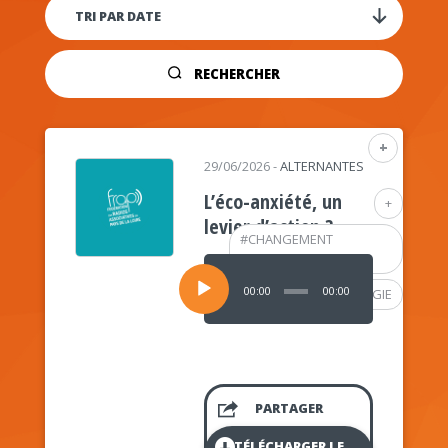
RECHERCHER
+
29/06/2026
-
ALTERNANTES
L’éco-anxiété, un
+
levier d’action ?
#
CHANGEMENT
CLIMATIQUE
Lecteur
audio
00:00
00:00
#
PSYCHOLOGIE
PARTAGER
TÉLÉCHARGER LE