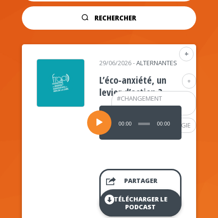
RECHERCHER
+
29/06/2026
-
ALTERNANTES
L’éco-anxiété, un
+
levier d’action ?
#
CHANGEMENT
CLIMATIQUE
Lecteur
audio
00:00
00:00
#
PSYCHOLOGIE
PARTAGER
TÉLÉCHARGER LE
PODCAST