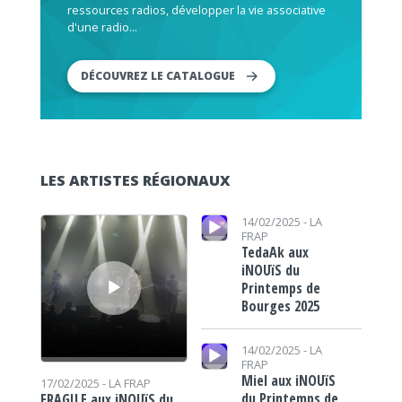
ressources radios, développer la vie associative
d'une radio...
DÉCOUVREZ LE CATALOGUE
LES ARTISTES RÉGIONAUX
Lecteur audio
Lecteur audio
14/02/2025 -
LA
FRAP
TedaAk aux
iNOUïS du
Printemps de
Bourges 2025
Lecteur audio
14/02/2025 -
LA
FRAP
Miel aux iNOUïS
17/02/2025 -
LA FRAP
du Printemps de
FRAGILE aux iNOUïS du