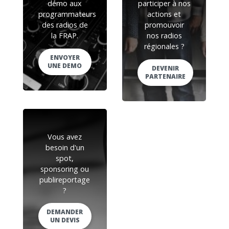
démo aux
participer à nos
programmateurs
actions et
des radios de
promouvoir
la FRAP.
nos radios
régionales ?
ENVOYER
UNE DEMO
DEVENIR
PARTENAIRE
Vous avez
besoin d'un
spot,
sponsoring ou
publireportage
?
DEMANDER
UN DEVIS