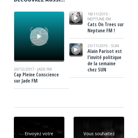
Lecteur audio
Lecteur audio
18/11/2013 -
NEPTUNE FM
Cats On Trees sur
Neptune FM !
Lecteur audio
23/11/2015 -
SUN
Alain Parisot est
l'invité politique
de la semaine
chez SUN
20/12/2017 -
JADE FM
Cap Pleine Conscience
sur Jade FM
Envoyez votre
Vous souhaitez