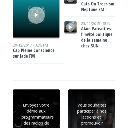
Cats On Trees sur
Neptune FM !
Lecteur audio
23/11/2015 -
SUN
Alain Parisot est
l'invité politique
de la semaine
chez SUN
20/12/2017 -
JADE FM
Cap Pleine Conscience
sur Jade FM
Envoyez votre
Vous souhaitez
démo aux
participer à nos
programmateurs
actions et
des radios de
promouvoir