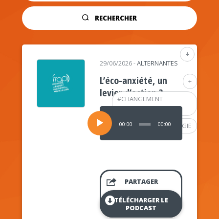
RECHERCHER
+
29/06/2026
-
ALTERNANTES
L’éco-anxiété, un
+
levier d’action ?
#
CHANGEMENT
CLIMATIQUE
Lecteur
audio
00:00
00:00
#
PSYCHOLOGIE
PARTAGER
TÉLÉCHARGER LE
PODCAST