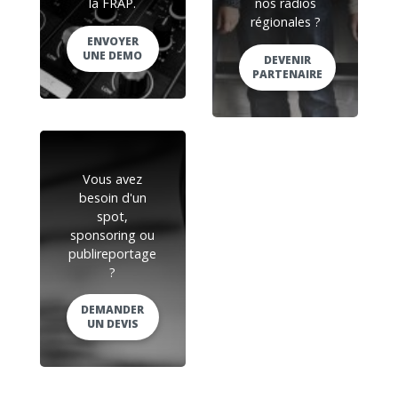
la FRAP.
nos radios
régionales ?
ENVOYER
UNE DEMO
DEVENIR
PARTENAIRE
Vous avez
besoin d'un
spot,
sponsoring ou
publireportage
?
DEMANDER
UN DEVIS