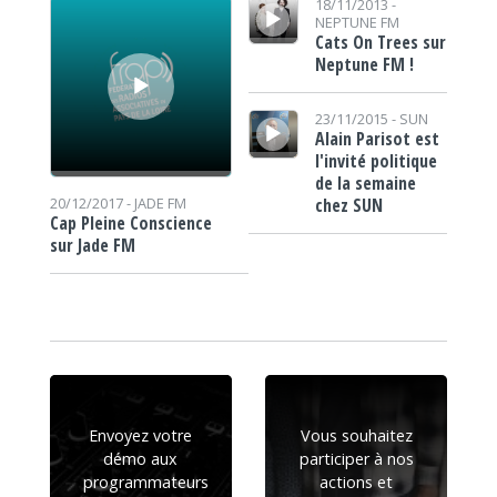
18/11/2013 -
NEPTUNE FM
Cats On Trees sur
Neptune FM !
Lecteur audio
23/11/2015 -
SUN
Alain Parisot est
l'invité politique
de la semaine
chez SUN
20/12/2017 -
JADE FM
Cap Pleine Conscience
sur Jade FM
Envoyez votre
Vous souhaitez
démo aux
participer à nos
programmateurs
actions et