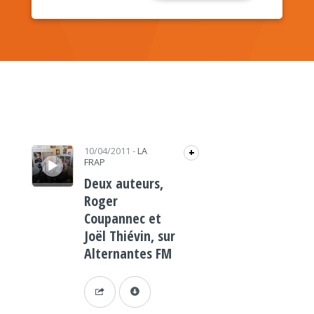
Lecteur audio
10/04/2011
-
LA
+
FRAP
Deux auteurs,
Roger
Coupannec et
Joël Thiévin, sur
Alternantes FM