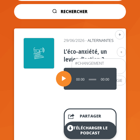
RECHERCHER
+
29/06/2026
-
ALTERNANTES
L’éco-anxiété, un
+
levier d’action ?
#
CHANGEMENT
CLIMATIQUE
Lecteur
audio
00:00
00:00
#
PSYCHOLOGIE
PARTAGER
TÉLÉCHARGER LE
PODCAST