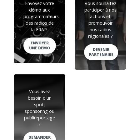
Envoyez votre
Vous souhaitez
démo aux
participer à nos
programmateurs
actions et
des radios de
promouvoir
la FRAP.
nos radios
régionales ?
ENVOYER
UNE DEMO
DEVENIR
PARTENAIRE
Vous avez
besoin d'un
spot,
sponsoring ou
publireportage
?
DEMANDER