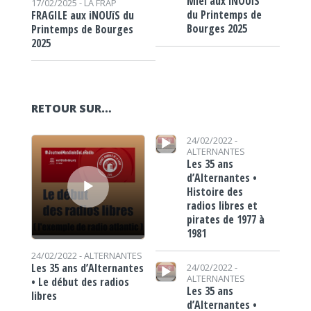
Miel aux iNOUïS
17/02/2025 -
LA FRAP
du Printemps de
FRAGILE aux iNOUïS du
Bourges 2025
Printemps de Bourges
2025
RETOUR SUR…
Lecteur audio
Lecteur audio
24/02/2022 -
ALTERNANTES
Les 35 ans
d’Alternantes •
Histoire des
radios libres et
pirates de 1977 à
1981
24/02/2022 -
ALTERNANTES
Lecteur audio
Les 35 ans d’Alternantes
24/02/2022 -
ALTERNANTES
• Le début des radios
Les 35 ans
libres
d’Alternantes •