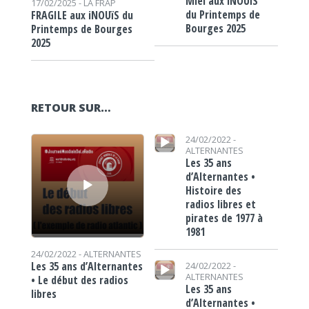
Miel aux iNOUïS
17/02/2025 -
LA FRAP
du Printemps de
FRAGILE aux iNOUïS du
Bourges 2025
Printemps de Bourges
2025
RETOUR SUR…
Lecteur audio
Lecteur audio
24/02/2022 -
ALTERNANTES
Les 35 ans
d’Alternantes •
Histoire des
radios libres et
pirates de 1977 à
1981
24/02/2022 -
ALTERNANTES
Lecteur audio
Les 35 ans d’Alternantes
24/02/2022 -
ALTERNANTES
• Le début des radios
Les 35 ans
libres
d’Alternantes •