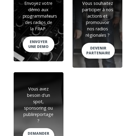
Envoyez votre
Vous souhaitez
démo aux
participer à nos
programmateurs
actions et
des radios de
promouvoir
la FRAP.
nos radios
régionales ?
ENVOYER
UNE DEMO
DEVENIR
PARTENAIRE
Vous avez
besoin d'un
spot,
sponsoring ou
publireportage
?
DEMANDER