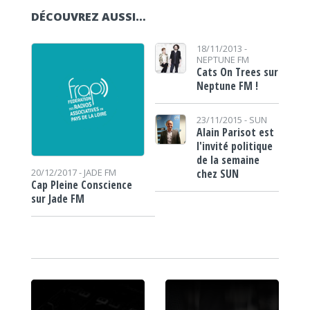
DÉCOUVREZ AUSSI…
18/11/2013 -
NEPTUNE FM
Cats On Trees sur
Neptune FM !
23/11/2015 -
SUN
Alain Parisot est
l'invité politique
de la semaine
chez SUN
20/12/2017 -
JADE FM
Cap Pleine Conscience
sur Jade FM