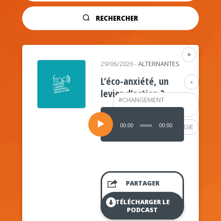
RECHERCHER
+
29/06/2026
-
ALTERNANTES
L’éco-anxiété, un
+
levier d’action ?
#
CHANGEMENT
CLIMATIQUE
Lecteur
audio
00:00
00:00
#
PSYCHOLOGIE
PARTAGER
TÉLÉCHARGER LE
PODCAST