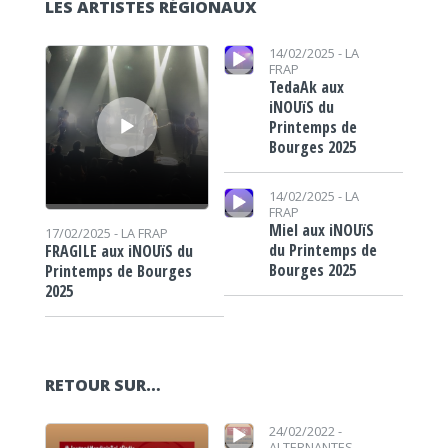
LES ARTISTES RÉGIONAUX
Lecteur audio
Lecteur audio
14/02/2025 -
LA
FRAP
TedaAk aux
iNOUïS du
Printemps de
Bourges 2025
Lecteur audio
14/02/2025 -
LA
FRAP
Miel aux iNOUïS
17/02/2025 -
LA FRAP
du Printemps de
FRAGILE aux iNOUïS du
Bourges 2025
Printemps de Bourges
2025
RETOUR SUR…
Lecteur audio
Lecteur audio
24/02/2022 -
ALTERNANTES