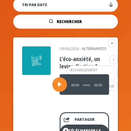
RECHERCHER
+
29/06/2026
-
ALTERNANTES
L’éco-anxiété, un
+
levier d’action ?
#
CHANGEMENT
CLIMATIQUE
Lecteur
audio
00:00
00:00
#
PSYCHOLOGIE
PARTAGER
TÉLÉCHARGER LE