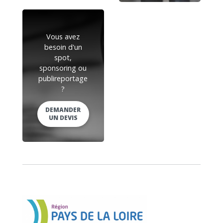
Vous avez
besoin d'un
spot,
sponsoring ou
publireportage
?
DEMANDER
UN DEVIS