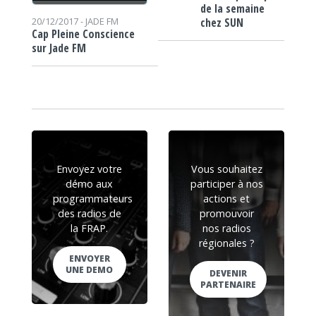
de la semaine
chez SUN
20/12/2017 -
JADE FM
Cap Pleine Conscience
sur Jade FM
Envoyez votre
Vous souhaitez
démo aux
participer à nos
programmateurs
actions et
des radios de
promouvoir
la FRAP.
nos radios
régionales ?
ENVOYER
UNE DEMO
DEVENIR
PARTENAIRE