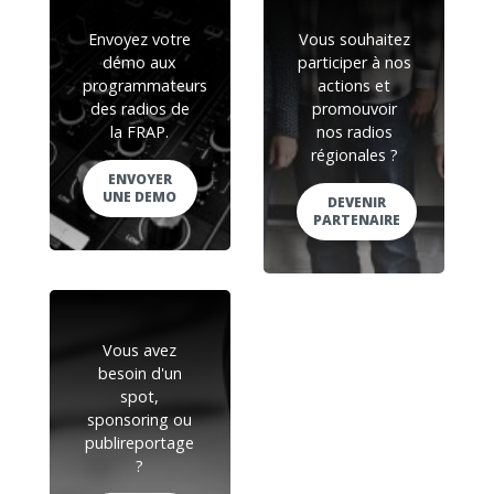
Envoyez votre
Vous souhaitez
démo aux
participer à nos
programmateurs
actions et
des radios de
promouvoir
la FRAP.
nos radios
régionales ?
ENVOYER
UNE DEMO
DEVENIR
PARTENAIRE
Vous avez
besoin d'un
spot,
sponsoring ou
publireportage
?