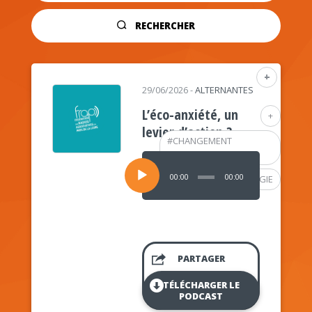
RECHERCHER
+
29/06/2026
-
ALTERNANTES
L’éco-anxiété, un
+
levier d’action ?
#
CHANGEMENT
CLIMATIQUE
Lecteur
audio
00:00
00:00
#
PSYCHOLOGIE
PARTAGER
TÉLÉCHARGER LE
PODCAST