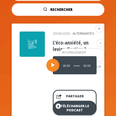
RECHERCHER
+
29/06/2026
-
ALTERNANTES
L’éco-anxiété, un
+
levier d’action ?
#
CHANGEMENT
CLIMATIQUE
Lecteur
audio
00:00
00:00
#
PSYCHOLOGIE
PARTAGER
TÉLÉCHARGER LE
PODCAST