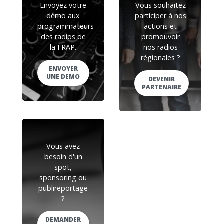
Envoyez votre
Vous souhaitez
démo aux
participer à nos
programmateurs
actions et
des radios de
promouvoir
la FRAP.
nos radios
régionales ?
ENVOYER
UNE DEMO
DEVENIR
PARTENAIRE
Vous avez
besoin d'un
spot,
sponsoring ou
publireportage
?
DEMANDER