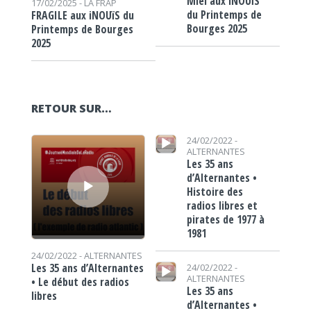
Miel aux iNOUïS
17/02/2025 -
LA FRAP
du Printemps de
FRAGILE aux iNOUïS du
Bourges 2025
Printemps de Bourges
2025
RETOUR SUR…
Lecteur audio
Lecteur audio
24/02/2022 -
ALTERNANTES
Les 35 ans
d’Alternantes •
Histoire des
radios libres et
pirates de 1977 à
1981
24/02/2022 -
ALTERNANTES
Lecteur audio
Les 35 ans d’Alternantes
24/02/2022 -
ALTERNANTES
• Le début des radios
Les 35 ans
libres
d’Alternantes •