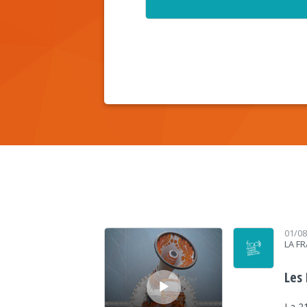
Lecteur audio
01/0
LA F
Les 
La 2