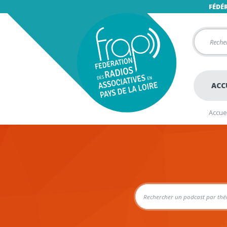
FÉDÉ
ACC
Accuei