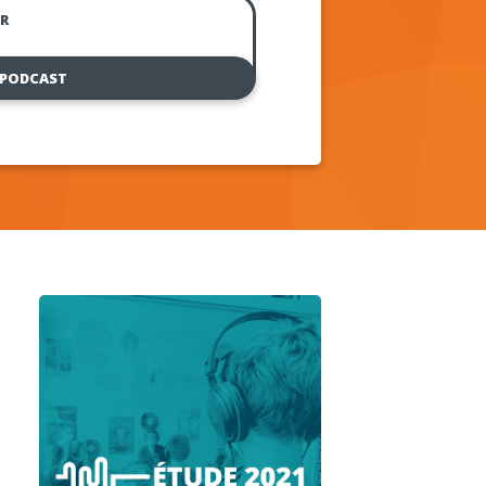
R
 PODCAST