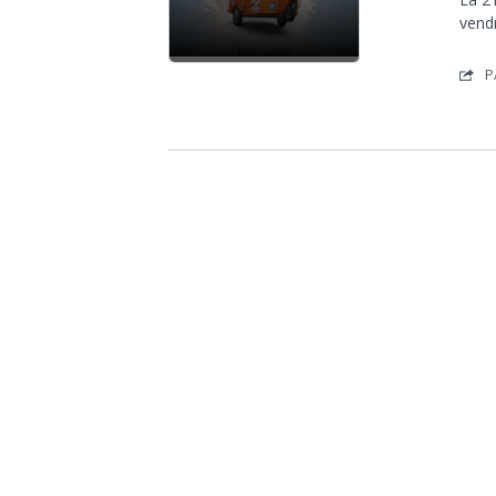
vendr
P