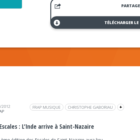
PARTAGE
TÉLÉCHARGER LE
8/2012
FRAP MUSIQUE
CHRISTOPHE GABORIAU
+
RAP
LEE PERRY
INTERVIEW
IBRAHIM MAALOUF
NNEKA
Escales : L’Inde arrive à Saint-Nazaire
1ème édition des Escales de Saint-Nazaire aura lieu