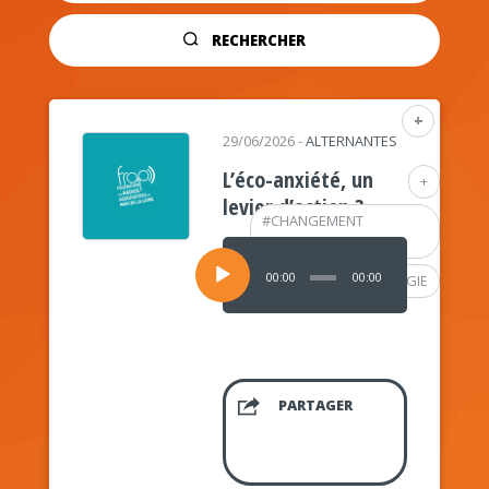
RECHERCHER
+
29/06/2026
-
ALTERNANTES
L’éco-anxiété, un
+
levier d’action ?
#
CHANGEMENT
CLIMATIQUE
Lecteur
audio
00:00
00:00
#
PSYCHOLOGIE
PARTAGER