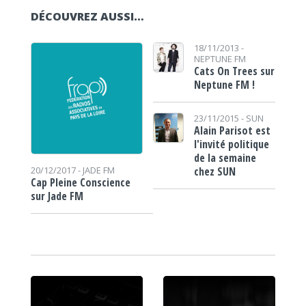
DÉCOUVREZ AUSSI…
18/11/2013 -
NEPTUNE FM
Cats On Trees sur
Neptune FM !
23/11/2015 -
SUN
Alain Parisot est
l'invité politique
de la semaine
chez SUN
20/12/2017 -
JADE FM
Cap Pleine Conscience
sur Jade FM