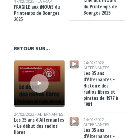
Miel aux iNOUïS
17/02/2025 -
LA FRAP
du Printemps de
FRAGILE aux iNOUïS du
Bourges 2025
Printemps de Bourges
2025
RETOUR SUR…
Lecteur audio
Lecteur audio
24/02/2022 -
ALTERNANTES
Les 35 ans
d’Alternantes •
Histoire des
radios libres et
pirates de 1977 à
1981
24/02/2022 -
ALTERNANTES
Lecteur audio
Les 35 ans d’Alternantes
24/02/2022 -
ALTERNANTES
• Le début des radios
Les 35 ans
libres
d’Alternantes •