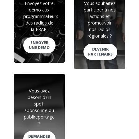
Envoyez votre
Vous souhaitez
démo aux
participer à nos
programmateurs
actions et
des radios de
promouvoir
la FRAP.
nos radios
régionales ?
ENVOYER
UNE DEMO
DEVENIR
PARTENAIRE
Vous avez
besoin d'un
spot,
sponsoring ou
publireportage
?
DEMANDER